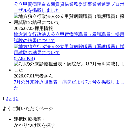
公立甲賀病院白衣類賃貸借業務委託事業者選定プロポ
ーザルを掲載しました
2026.07.03
採用情報
地方独立行政法人公立甲賀病院職員（看護職員）採用
試験の結果について
(57.82 KB)
2026.07.01
患者さん
7月の外来診療担当表・病院だより7月号を掲載しまし
た
1
2
3
4
5
よくご覧いただくページ
連携医療機関・
かかりつけ医を探す