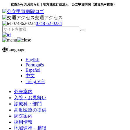
病院からのお知らせ｜地方独立行政法人 公立甲賀病院（滋賀県甲賀市）
交通アクセス
0748‐62‐0234
Language
English
Português
Español
中文
Tiếng Việt
外来案内
入院・お見舞い
診療科・部門
高度医療の提供
病院案内
採用情報
地域連携・相談