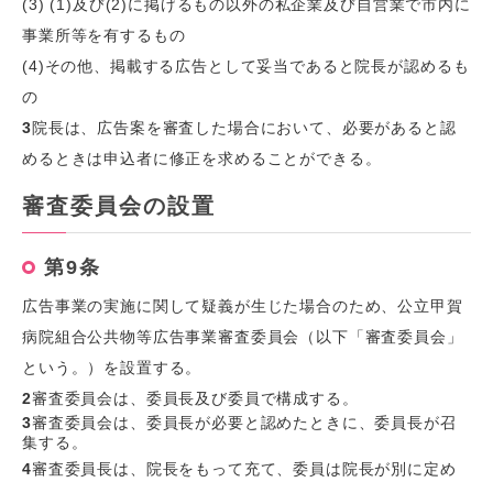
(3) (1)及び(2)に掲げるもの以外の私企業及び自営業で市内に
事業所等を有するもの
(4)その他、掲載する広告として妥当であると院長が認めるも
の
3
院長は、広告案を審査した場合において、必要があると認
めるときは申込者に修正を求めることができる。
審査委員会の設置
第9条
広告事業の実施に関して疑義が生じた場合のため、公立甲賀
病院組合公共物等広告事業審査委員会（以下「審査委員会」
という。）を設置する。
2
審査委員会は、委員長及び委員で構成する。
3
審査委員会は、委員長が必要と認めたときに、委員長が召
集する。
4
審査委員長は、院長をもって充て、委員は院長が別に定め