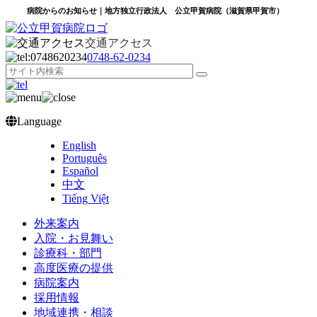
病院からのお知らせ｜地方独立行政法人 公立甲賀病院（滋賀県甲賀市）
交通アクセス
0748‐62‐0234
Language
English
Português
Español
中文
Tiếng Việt
外来案内
入院・お見舞い
診療科・部門
高度医療の提供
病院案内
採用情報
地域連携・相談