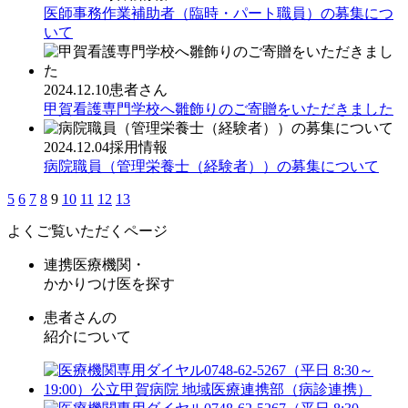
医師事務作業補助者（臨時・パート職員）の募集につ
いて
2024.12.10
患者さん
甲賀看護専門学校へ雛飾りのご寄贈をいただきました
2024.12.04
採用情報
病院職員（管理栄養士（経験者））の募集について
5
6
7
8
9
10
11
12
13
よくご覧いただくページ
連携医療機関・
かかりつけ医を探す
患者さんの
紹介について