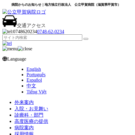
病院からのお知らせ｜地方独立行政法人 公立甲賀病院（滋賀県甲賀市）
交通アクセス
0748‐62‐0234
Language
English
Português
Español
中文
Tiếng Việt
外来案内
入院・お見舞い
診療科・部門
高度医療の提供
病院案内
採用情報