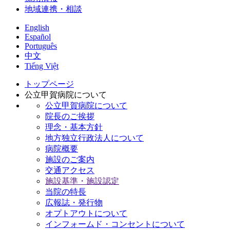
地域連携・相談
English
Español
Português
中文
Tiếng Việt
トップページ
公立甲賀病院について
公立甲賀病院について
院長のご挨拶
理念・基本方針
地方独立行政法人について
病院概要
施設のご案内
交通アクセス
施設基準・施設認定
当院の特長
広報誌・発行物
オプトアウトについて
インフォームド・コンセントについて