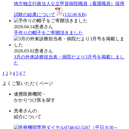
地方独立行政法人公立甲賀病院職員（看護職員）採用
試験の結果について
(132.00 KB)
2026.04.14
患者さん
手作りの帽子をご寄贈頂きました
2026.03.02
患者さん
3月の外来診療担当表・病院だより3月号を掲載しまし
た
1
2
3
4
5
6
7
よくご覧いただくページ
連携医療機関・
かかりつけ医を探す
患者さんの
紹介について