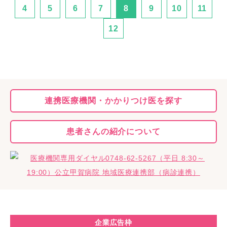
4
5
6
7
8
9
10
11
12
連携医療機関・
かかりつけ医を探す
患者さんの
紹介について
企業広告枠