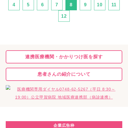
4
5
6
7
8
9
10
11
12
連携医療機関・
かかりつけ医を探す
患者さんの
紹介について
企業広告枠