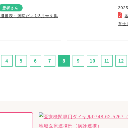
2025
患者さん
療担当表・病院だより3月号を掲
育士
4
5
6
7
8
9
10
11
12