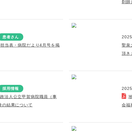
剤師
2025
患者さん
療担当表・病院だより4月号を掲
聖泉
頂き
2025
採用情報
行政法人公立甲賀病院職員（事
験の結果について
会福