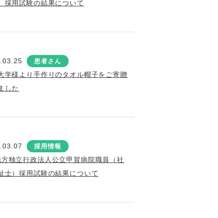
）採用試験の結果について
.03.25
患者さん
大学様より手作りのタオル帽子をご寄贈
ました
.03.07
採用情報
地方独立行政法人公立甲賀病院職員（社
祉士）採用試験の結果について