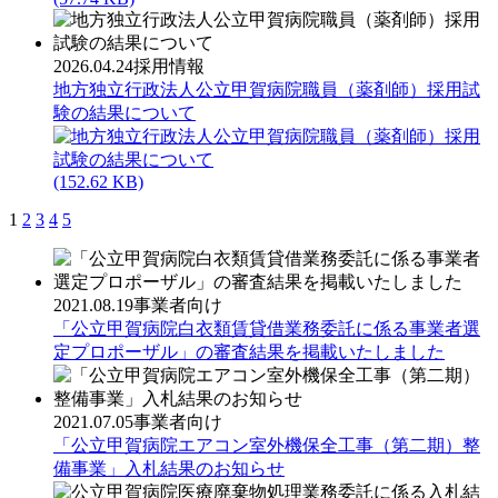
2026.04.24
採用情報
地方独立行政法人公立甲賀病院職員（薬剤師）採用試
験の結果について
(152.62 KB)
1
2
3
4
5
2021.08.19
事業者向け
「公立甲賀病院白衣類賃貸借業務委託に係る事業者選
定プロポーザル」の審査結果を掲載いたしました
2021.07.05
事業者向け
「公立甲賀病院エアコン室外機保全工事（第二期）整
備事業」入札結果のお知らせ