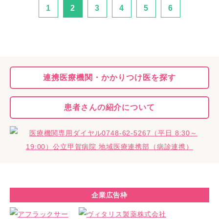
1
2
3
4
5
6
連携医療機関・
かかりつけ医を探す
患者さんの
紹介について
企業広告枠