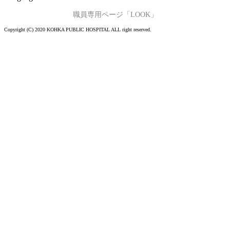
職員専用ページ「LOOK」
Copyright (C) 2020 KOHKA PUBLIC HOSPITAL ALL right reserved.