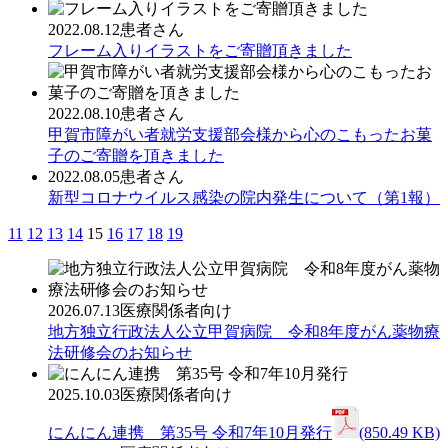
2022.08.12
患者さん
フレーム入りイラストをご寄贈頂きました
2022.08.10
患者さん
甲賀市障がい者就労支援部会様から心のこもったお菓
子のご寄贈を頂きました
2022.08.05
患者さん
新型コロナウイルス感染の院内発生について（第1報）
11
12
13
14
15
16
17
18
19
2026.07.13
医療関係者向け
地方独立行政法人公立甲賀病院 令和8年度がん薬物療
法研修会のお知らせ
2025.10.03
医療関係者向け
にんにん連携 第35号 令和7年10月発行
(850.49 KB)