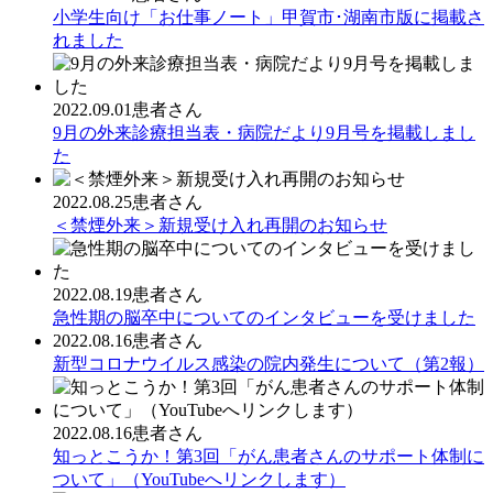
小学生向け「お仕事ノート」甲賀市･湖南市版に掲載さ
れました
2022.09.01
患者さん
9月の外来診療担当表・病院だより9月号を掲載しまし
た
2022.08.25
患者さん
＜禁煙外来＞新規受け入れ再開のお知らせ
2022.08.19
患者さん
急性期の脳卒中についてのインタビューを受けました
2022.08.16
患者さん
新型コロナウイルス感染の院内発生について（第2報）
2022.08.16
患者さん
知っとこうか！第3回「がん患者さんのサポート体制に
ついて」（YouTubeへリンクします）