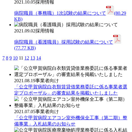
2021.10.05
採用情報
病院職員（事務職）1次試験の結果について
(80.29
KB)
2021.09.02
採用情報
病院職員（看護職員）採用試験の結果について
(77.77 KB)
7
8
9
10
11
12
13
14
2021.08.19
事業者向け
「公立甲賀病院白衣類賃貸借業務委託に係る事業者選
定プロポーザル」の審査結果を掲載いたしました
2021.07.05
事業者向け
「公立甲賀病院エアコン室外機保全工事（第二期）整
備事業」入札結果のお知らせ