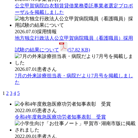
公立甲賀病院白衣類賃貸借業務委託事業者選定プロポ
ーザルを掲載しました
2026.07.03
採用情報
地方独立行政法人公立甲賀病院職員（看護職員）採用
試験の結果について
(57.82 KB)
2026.07.01
患者さん
7月の外来診療担当表・病院だより7月号を掲載しまし
た
1
2
3
4
5
2022.09.05
患者さん
令和4年度救急医療功労者知事表彰 受賞
2022.09.01
患者さん