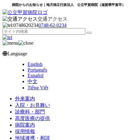
病院からのお知らせ｜地方独立行政法人 公立甲賀病院（滋賀県甲賀市）
交通アクセス
0748‐62‐0234
Language
English
Português
Español
中文
Tiếng Việt
外来案内
入院・お見舞い
診療科・部門
高度医療の提供
病院案内
採用情報
地域連携・相談