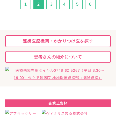
1
2
3
4
5
6
連携医療機関・
かかりつけ医を探す
患者さんの
紹介について
企業広告枠