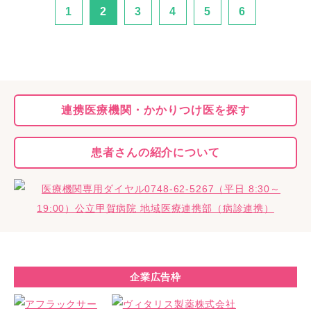
1
2
3
4
5
6
連携医療機関・
かかりつけ医を探す
患者さんの
紹介について
企業広告枠