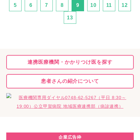
5
6
7
8
9
10
11
12
13
連携医療機関・
かかりつけ医を探す
患者さんの
紹介について
企業広告枠