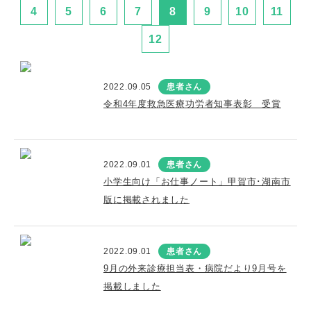
4
5
6
7
8
9
10
11
12
2022.09.05
患者さん
令和4年度救急医療功労者知事表彰 受賞
2022.09.01
患者さん
小学生向け「お仕事ノート」甲賀市･湖南市
版に掲載されました
2022.09.01
患者さん
9月の外来診療担当表・病院だより9月号を
掲載しました