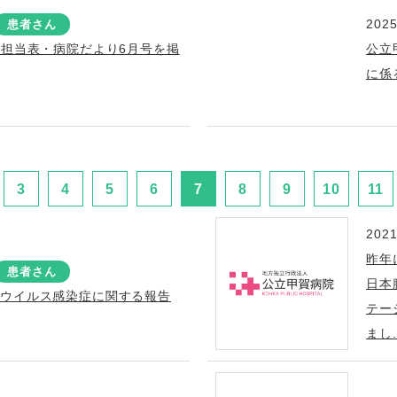
2025
患者さん
療担当表・病院だより6月号を掲
公立
に係
3
4
5
6
7
8
9
10
11
2021
昨年
患者さん
日本
ナウイルス感染症に関する報告
テー
まし.