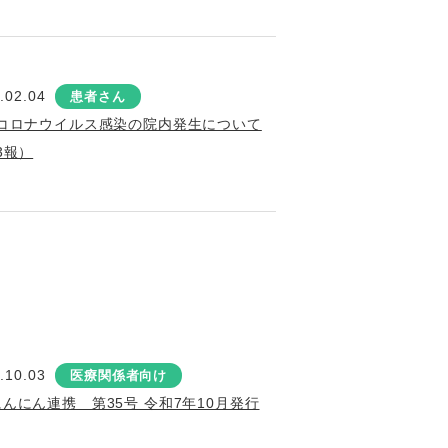
.02.04
患者さん
コロナウイルス感染の院内発生について
3報）
.10.03
医療関係者向け
にんにん連携 第35号 令和7年10月発行