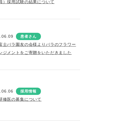
員）採用試験の結果について
.06.09
患者さん
富士バラ園友の会様よりバラのフラワー
ンジメントをご寄贈をいただきました
.06.06
採用情報
研修医の募集について