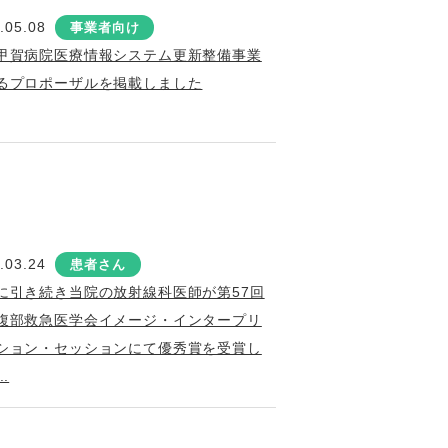
.05.08
事業者向け
甲賀病院医療情報システム更新整備事業
るプロポーザルを掲載しました
.03.24
患者さん
に引き続き当院の放射線科医師が第57回
腹部救急医学会イメージ・インタープリ
ション・セッションにて優秀賞を受賞し
..