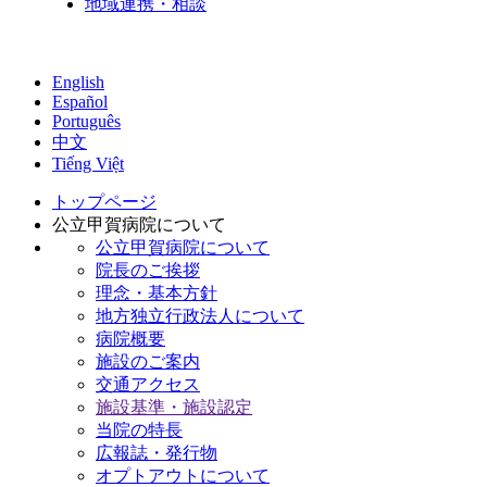
地域連携・相談
English
Español
Português
中文
Tiếng Việt
トップページ
公立甲賀病院について
公立甲賀病院について
院長のご挨拶
理念・基本方針
地方独立行政法人について
病院概要
施設のご案内
交通アクセス
施設基準・施設認定
当院の特長
広報誌・発行物
オプトアウトについて