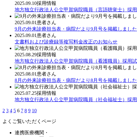
2025.09.10
採用情報
地方独立行政法人公立甲賀病院職員（言語聴覚士）採用
2025.09.01
患者さん
9月の外来診療担当表・病院だより9月号を掲載しました
2025.09.01
患者さん
文書料および診療録等複写料金改正のお知らせ
2025.08.29
採用情報
地方独立行政法人公立甲賀病院職員（看護職員）採用試
2025.08.01
患者さん
8月の外来診療担当表・病院だより8月号を掲載しました
2025.07.25
採用情報
地方独立行政法人公立甲賀病院職員（社会福祉士）採用
2
3
4
5
6
7
8
9
10
よくご覧いただくページ
連携医療機関・