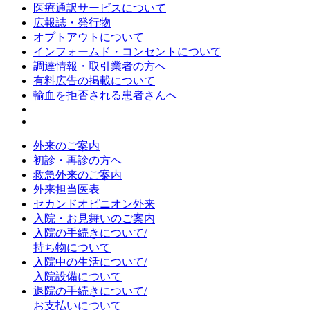
医療通訳サービスについて
広報誌・発行物
オプトアウトについて
インフォームド・コンセントについて
調達情報・取引業者の方へ
有料広告の掲載について
輸血を拒否される患者さんへ
外来のご案内
初診・再診の方へ
救急外来のご案内
外来担当医表
セカンドオピニオン外来
入院・お見舞いのご案内
入院の手続きについて/
持ち物について
入院中の生活について/
入院設備について
退院の手続きについて/
お支払いについて