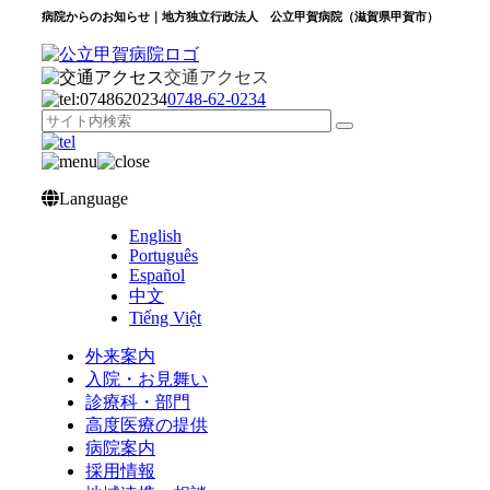
病院からのお知らせ｜地方独立行政法人 公立甲賀病院（滋賀県甲賀市）
交通アクセス
0748‐62‐0234
Language
English
Português
Español
中文
Tiếng Việt
外来案内
入院・お見舞い
診療科・部門
高度医療の提供
病院案内
採用情報