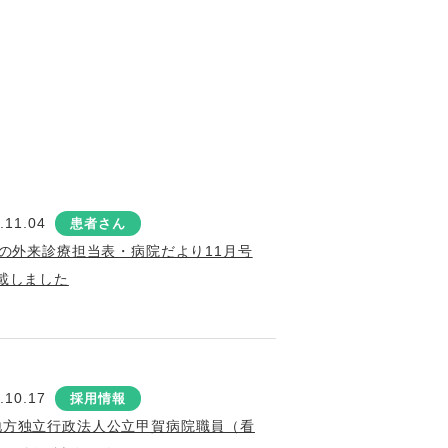
.11.04
患者さん
月の外来診療担当表・病院だより11月号
載しました
.10.17
採用情報
地方独立行政法人公立甲賀病院職員（看