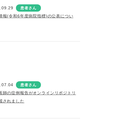
.09.29
患者さん
情報(令和6年度病院指標)の公表につい
.07.04
患者さん
医師の症例報告がオンラインリポジトリ
載されました