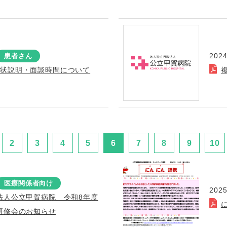
2024
患者さん
症状説明・面談時間について
2
3
4
5
6
7
8
9
10
医療関係者向け
2025
法人公立甲賀病院 令和8年度
研修会のお知らせ