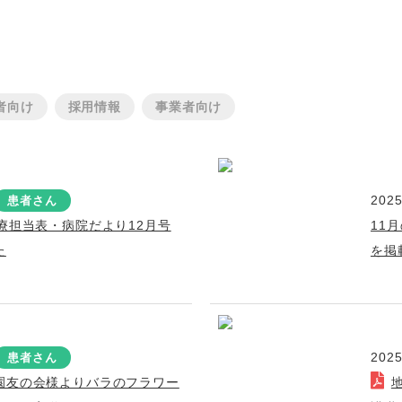
者向け
採用情報
事業者向け
2025
患者さん
療担当表・病院だより12月号
11
た
を掲
2025
患者さん
園友の会様よりバラのフラワー