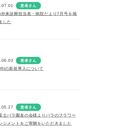
.07.01
患者さん
の外来診療担当表・病院だより7月号を掲
ました
.06.03
患者さん
MRIの新規導入について
.05.27
患者さん
富士バラ園友の会様よりバラのフラワー
ンジメントをご寄贈をいただきました