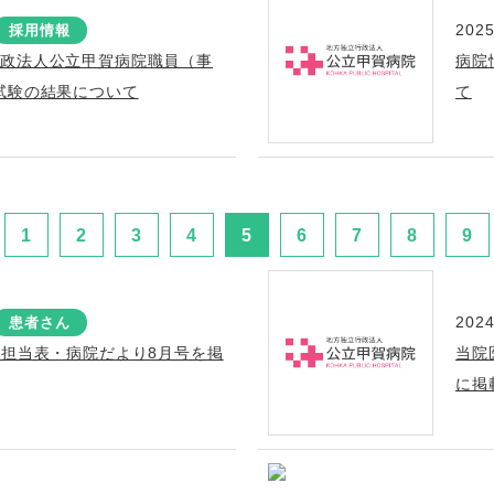
2025
採用情報
行政法人公立甲賀病院職員（事
病院
試験の結果について
て
1
2
3
4
5
6
7
8
9
2024
患者さん
療担当表・病院だより8月号を掲
当院
に掲