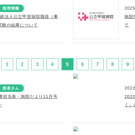
2025
採用情報
行政法人公立甲賀病院職員（事
病院
試験の結果について
て
1
2
3
4
5
6
7
8
9
2022
患者さん
療担当表・病院だより11月号
20
た
く』