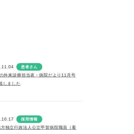
.11.04
患者さん
月の外来診療担当表・病院だより11月号
載しました
.10.17
採用情報
地方独立行政法人公立甲賀病院職員（看