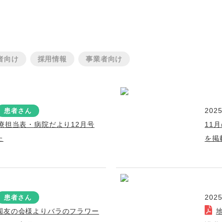
者向け
採用情報
事業者向け
2025
患者さん
療担当表・病院だより12月号
11
た
を掲
2025
患者さん
園友の会様よりバラのフラワー