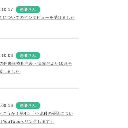
.10.17
患者さん
んについてのインタビューを受けました
.10.03
患者さん
月の外来診療担当表・病院だより10月号
載しました
.09.16
患者さん
とこうか！第4回「小児科の受診につい
（YouTubeへリンクします）