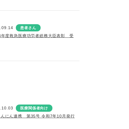
.09.14
患者さん
4年度救急医療功労者総務大臣表彰 受
.10.03
医療関係者向け
にんにん連携 第35号 令和7年10月発行