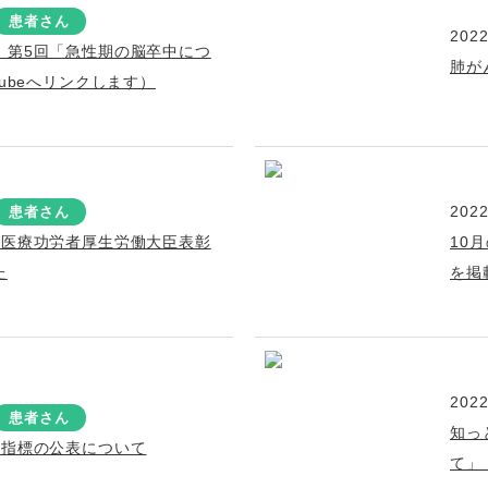
患者さん
2022
！第5回「急性期の脳卒中につ
肺が
Tubeへリンクします）
2022
患者さん
科医療功労者厚生労働大臣表彰
10
た
を掲
2022
患者さん
知っ
院指標の公表について
て」