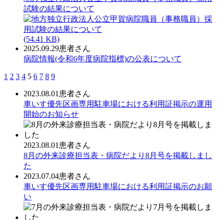
試験の結果について
(54.41 KB)
2025.09.29
患者さん
病院情報(令和6年度病院指標)の公表について
1
2
3
4
5
6
7
8
9
2023.08.01
患者さん
車いす優先区画専用駐車場における利用証掲示の運用
開始のお知らせ
2023.08.01
患者さん
8月の外来診療担当表・病院だより8月号を掲載しまし
た
2023.07.04
患者さん
車いす優先区画専用駐車場における利用証掲示のお願
い