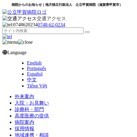
病院からのお知らせ｜地方独立行政法人 公立甲賀病院（滋賀県甲賀市）
交通アクセス
0748‐62‐0234
Language
English
Português
Español
中文
Tiếng Việt
外来案内
入院・お見舞い
診療科・部門
高度医療の提供
病院案内
採用情報
地域連携・相談