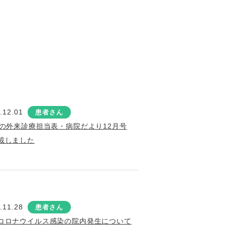
.12.01
患者さん
月の外来診療担当表・病院だより12月号
載しました
.11.28
患者さん
コロナウイルス感染の院内発生について