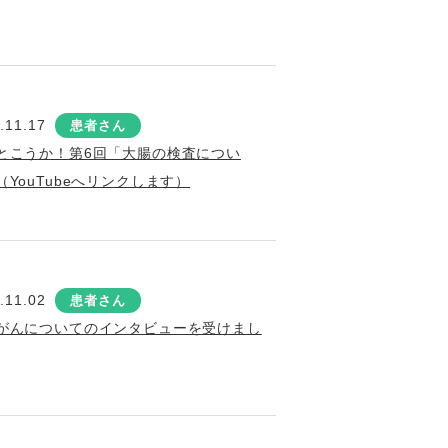
.11.17
患者さん
とこうか！第6回「大腸の検査につい
（YouTubeへリンクします）
.11.02
患者さん
がんについてのインタビューを受けまし