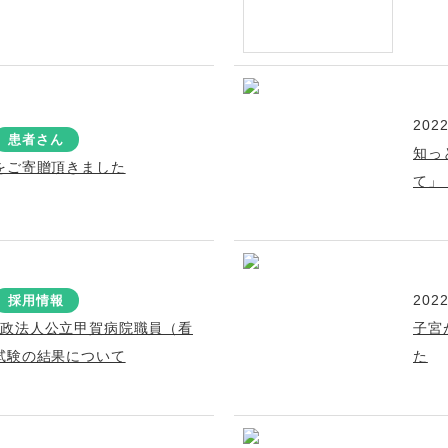
2022
患者さん
知っ
をご寄贈頂きました
て」
2022
採用情報
行政法人公立甲賀病院職員（看
子宮
試験の結果について
た