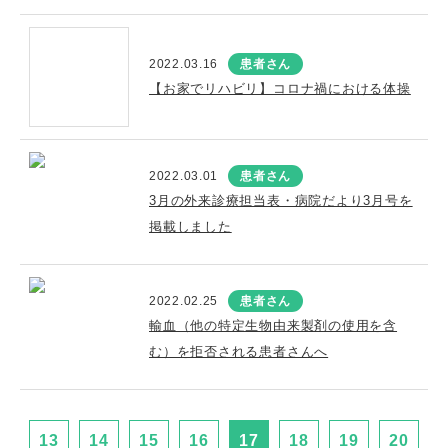
2022.03.16
患者さん
【お家でリハビリ】コロナ禍における体操
2022.03.01
患者さん
3月の外来診療担当表・病院だより3月号を
掲載しました
2022.02.25
患者さん
輸血（他の特定生物由来製剤の使用を含
む）を拒否される患者さんへ
13
14
15
16
17
18
19
20