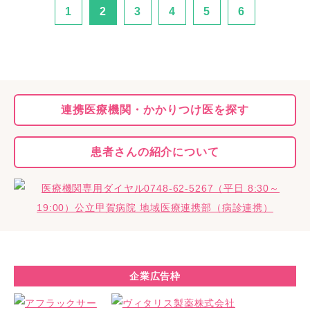
1
2
3
4
5
6
連携医療機関・
かかりつけ医を探す
患者さんの
紹介について
企業広告枠