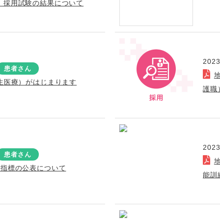
）採用試験の結果について
2023
患者さん
再生医療）がはじまります
護職
2023
患者さん
院指標の公表について
能訓