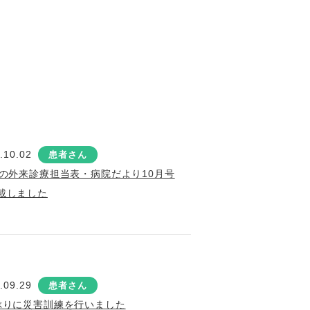
.10.02
患者さん
月の外来診療担当表・病院だより10月号
載しました
.09.29
患者さん
ぶりに災害訓練を行いました