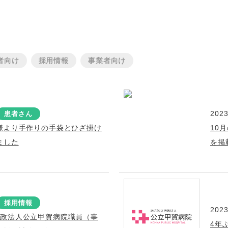
者向け
採用情報
事業者向け
2023
患者さん
様より手作りの手袋とひざ掛け
10
ました
を掲
採用情報
2023
行政法人公立甲賀病院職員（事
4年