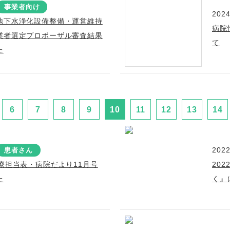
事業者向け
2024
地下水浄化設備整備・運営維持
病院
業者選定プロポーザル審査結果
て
た
6
7
8
9
10
11
12
13
14
2022
患者さん
療担当表・病院だより11月号
20
た
く』