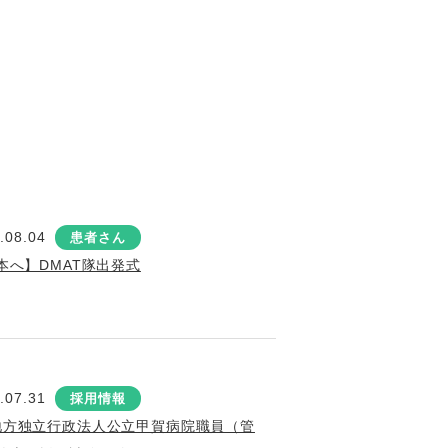
.08.04
患者さん
本へ】DMAT隊出発式
.07.31
採用情報
地方独立行政法人公立甲賀病院職員（管