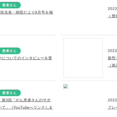
患者さん
2022
療担当表・病院だより9月号を掲
＜禁
2022
患者さん
中についてのインタビューを受
新型
（第
患者さん
！第3回「がん患者さんのサポ
2022
て」（YouTubeへリンクしま
フレ