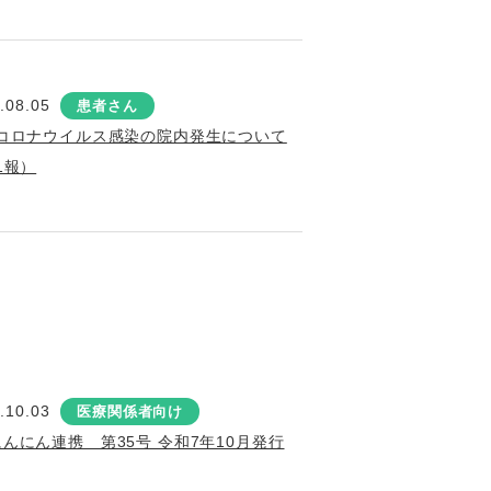
.08.05
患者さん
コロナウイルス感染の院内発生について
1報）
.10.03
医療関係者向け
にんにん連携 第35号 令和7年10月発行