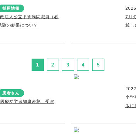
2026
採用情報
行政法人公立甲賀病院職員（看
7月
試験の結果について
載し
1
2
3
4
5
2022
患者さん
小学
急医療功労者知事表彰 受賞
版に