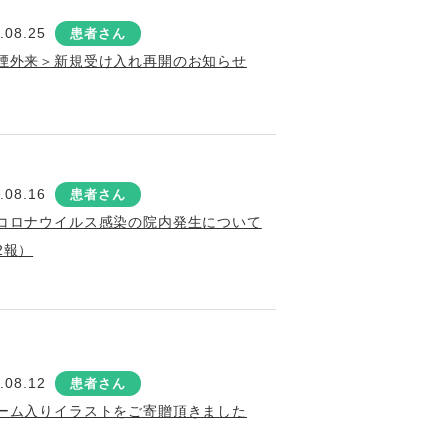
.08.25
患者さん
煙外来＞新規受け入れ再開のお知らせ
.08.16
患者さん
コロナウイルス感染の院内発生について
2報）
.08.12
患者さん
ーム入りイラストをご寄贈頂きました