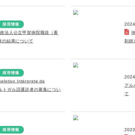
2024
採用情報
行政法人公立甲賀病院職員（看
験の結果について
剤師
採用情報
2024
eletivo Intérprete de
アル
s ポルトガル語通訳者の募集につい
て
2023
採用情報