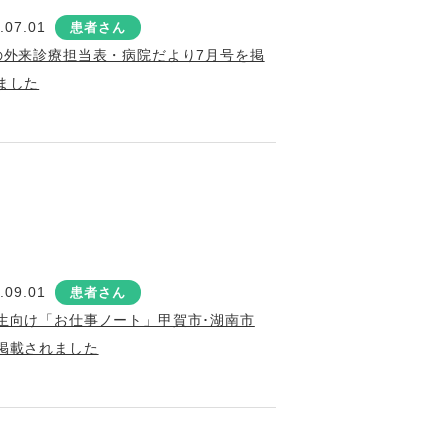
.07.01
患者さん
の外来診療担当表・病院だより7月号を掲
ました
.09.01
患者さん
生向け「お仕事ノート」甲賀市･湖南市
掲載されました