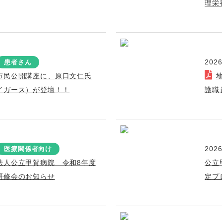
理栄
2026
患者さん
市民公開講座に、原口文仁氏
イガース）が登壇！！
護職
2026
医療関係者向け
法人公立甲賀病院 令和8年度
公立
研修会のお知らせ
定プ