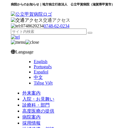
病院からのお知らせ｜地方独立行政法人 公立甲賀病院（滋賀県甲賀市）
交通アクセス
0748‐62‐0234
Language
English
Português
Español
中文
Tiếng Việt
外来案内
入院・お見舞い
診療科・部門
高度医療の提供
病院案内
採用情報