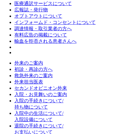
医療通訳サービスについて
広報誌・発行物
オプトアウトについて
インフォームド・コンセントについて
調達情報・取引業者の方へ
有料広告の掲載について
輸血を拒否される患者さんへ
外来のご案内
初診・再診の方へ
救急外来のご案内
外来担当医表
セカンドオピニオン外来
入院・お見舞いのご案内
入院の手続きについて/
持ち物について
入院中の生活について/
入院設備について
退院の手続きについて/
お支払いについて