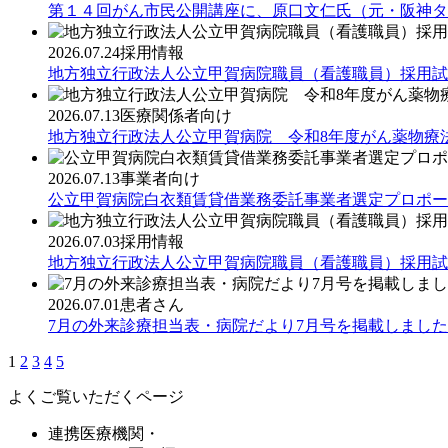
第１４回がん市民公開講座に、原口文仁氏（元・阪神タ
2026.07.24
採用情報
地方独立行政法人公立甲賀病院職員（看護職員）採用試
2026.07.13
医療関係者向け
地方独立行政法人公立甲賀病院 令和8年度がん薬物療
2026.07.13
事業者向け
公立甲賀病院白衣類賃貸借業務委託事業者選定プロポー
2026.07.03
採用情報
地方独立行政法人公立甲賀病院職員（看護職員）採用試
2026.07.01
患者さん
7月の外来診療担当表・病院だより7月号を掲載しました
1
2
3
4
5
よくご覧いただくページ
連携医療機関・