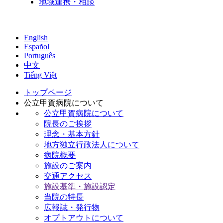
地域連携・相談
English
Español
Português
中文
Tiếng Việt
トップページ
公立甲賀病院について
公立甲賀病院について
院長のご挨拶
理念・基本方針
地方独立行政法人について
病院概要
施設のご案内
交通アクセス
施設基準・施設認定
当院の特長
広報誌・発行物
オプトアウトについて