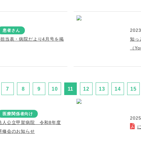
2023
患者さん
療担当表・病院だより4月号を掲
知っ
（Y
7
8
9
10
11
12
13
14
15
医療関係者向け
2025
法人公立甲賀病院 令和8年度
研修会のお知らせ