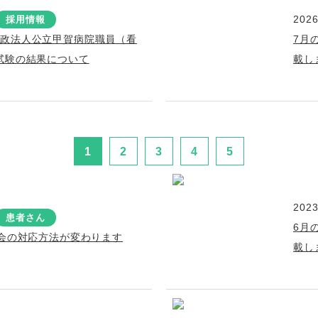
2026
採用情報
行政法人公立甲賀病院職員（看
7月
試験の結果について
載し
1
2
3
4
5
2023
患者さん
6月
面会の対応方法が変わります
載し