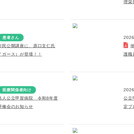
理栄
2026
患者さん
市民公開講座に、原口文仁氏
イガース）が登壇！！
護職
2026
医療関係者向け
法人公立甲賀病院 令和8年度
公立
研修会のお知らせ
定プ