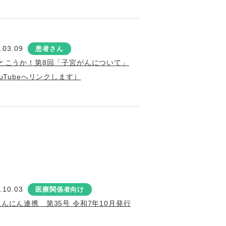
.03.09
患者さん
とこうか！第8回「子宮がんについて」
ouTubeへリンクします）
.10.03
医療関係者向け
にんにん連携 第35号 令和7年10月発行