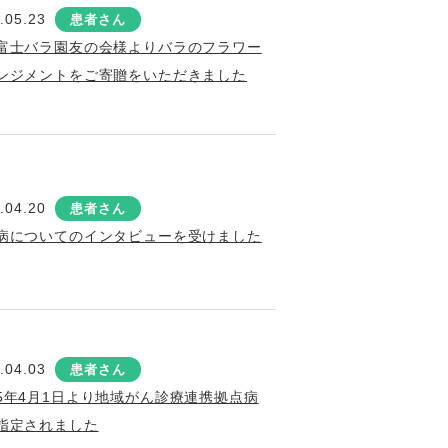
.05.23
患者さん
富士バラ園友の会様よりバラのフラワー
ンジメントをご寄贈をいただきました
.04.20
患者さん
病についてのインタビューを受けました
.04.03
患者さん
5年4月1日より地域がん診療連携拠点病
指定されました