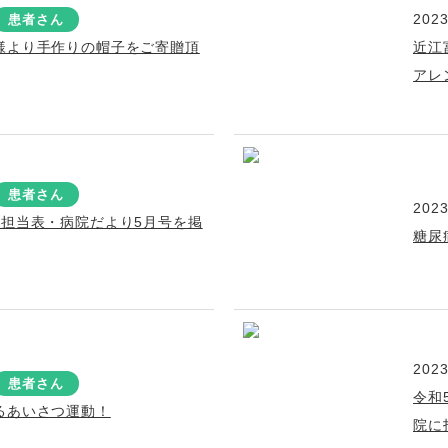
2023
患者さん
様より手作りの帽子をご寄贈頂
近江
アレ
患者さん
2023
療担当表・病院だより5月号を掲
糖尿
2023
患者さん
令和
るあいさつ運動！
院に