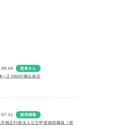
.08.04
患者さん
本へ】DMAT隊出発式
.07.31
採用情報
地方独立行政法人公立甲賀病院職員（管