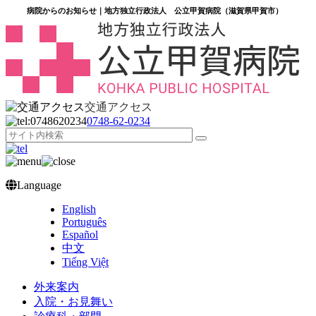
病院からのお知らせ｜地方独立行政法人 公立甲賀病院（滋賀県甲賀市）
交通アクセス
0748‐62‐0234
Language
English
Português
Español
中文
Tiếng Việt
外来案内
入院・お見舞い