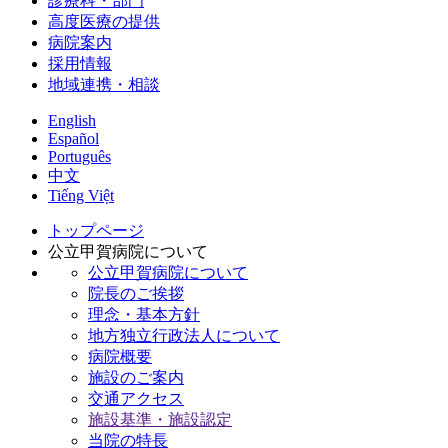
診療科・部門
高度医療の提供
病院案内
採用情報
地域連携・相談
English
Español
Português
中文
Tiếng Việt
トップページ
公立甲賀病院について
公立甲賀病院について
院長のご挨拶
理念・基本方針
地方独立行政法人について
病院概要
施設のご案内
交通アクセス
施設基準・施設認定
当院の特長